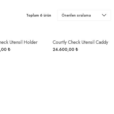
Toplam 6 ürün
heck Utensil Holder
Courtly Check Utensil Caddy
Set
,00 ₺
24.600,00 ₺