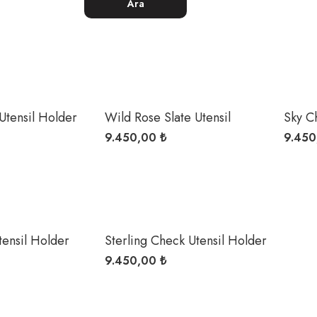
Ara
Utensil Holder
Wild Rose Slate Utensil
Sky C
Holder
9.450,00 ₺
9.450
tensil Holder
Sterling Check Utensil Holder
9.450,00 ₺