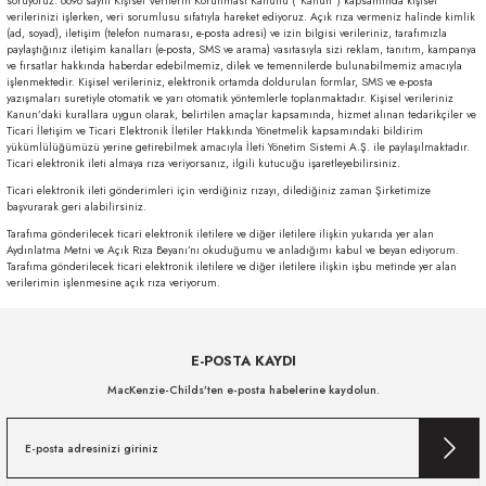
soruyoruz. 6698 sayılı Kişisel Verilerin Korunması Kanunu (“Kanun”) kapsamında kişisel
verilerinizi işlerken, veri sorumlusu sıfatıyla hareket ediyoruz. Açık rıza vermeniz halinde kimlik
(ad, soyad), iletişim (telefon numarası, e-posta adresi) ve izin bilgisi verileriniz, tarafımızla
paylaştığınız iletişim kanalları (e-posta, SMS ve arama) vasıtasıyla sizi reklam, tanıtım, kampanya
ve fırsatlar hakkında haberdar edebilmemiz, dilek ve temennilerde bulunabilmemiz amacıyla
işlenmektedir. Kişisel verileriniz, elektronik ortamda doldurulan formlar, SMS ve e-posta
yazışmaları suretiyle otomatik ve yarı otomatik yöntemlerle toplanmaktadır. Kişisel verileriniz
Kanun’daki kurallara uygun olarak, belirtilen amaçlar kapsamında, hizmet alınan tedarikçiler ve
Ticari İletişim ve Ticari Elektronik İletiler Hakkında Yönetmelik kapsamındaki bildirim
yükümlülüğümüzü yerine getirebilmek amacıyla İleti Yönetim Sistemi A.Ş. ile paylaşılmaktadır.
Ticari elektronik ileti almaya rıza veriyorsanız, ilgili kutucuğu işaretleyebilirsiniz.
Ticari elektronik ileti gönderimleri için verdiğiniz rızayı, dilediğiniz zaman Şirketimize
başvurarak geri alabilirsiniz.
Tarafıma gönderilecek ticari elektronik iletilere ve diğer iletilere ilişkin yukarıda yer alan
Aydınlatma Metni ve Açık Rıza Beyanı’nı okuduğumu ve anladığımı kabul ve beyan ediyorum.
Tarafıma gönderilecek ticari elektronik iletilere ve diğer iletilere ilişkin işbu metinde yer alan
verilerimin işlenmesine açık rıza veriyorum.
E-POSTA KAYDI
MacKenzie-Childs’ten e-posta habelerine kaydolun.