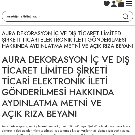
AURA DEKORASYON İÇ VE DIŞ TİCARET LİMİTED
ŞİRKETİ TİCARİ ELEKTRONİK İLETİ GÖNDERİLMESİ
HAKKINDA AYDINLATMA METNİ VE AÇIK RIZA BEYANI
AURA DEKORASYON İÇ VE DIŞ
TİCARET LİMİTED ŞİRKETİ
TİCARİ ELEKTRONİK İLETİ
GÖNDERİLMESİ HAKKINDA
AYDINLATMA METNİ VE
AÇIK RIZA BEYANI
Aura Dekorasyon İç ve Dış Ticaret Limited Şirketi (“AURA” veya “Şirket”) olarak, tarafınıza ticari
elektronik ileti gönderimleri yapılması kapsamında kişisel verilerinizi işlemek için açık rızanızı