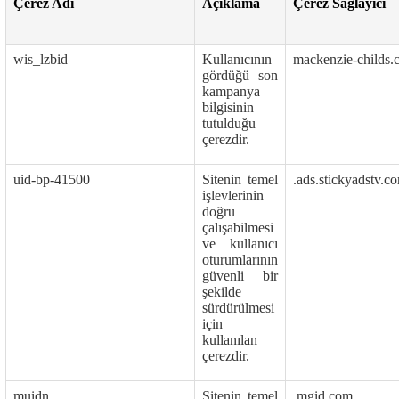
Çerez Adı
Açıklama
Çerez Sağlayıcı
wis_lzbid
Kullanıcının
mackenzie-childs.
gördüğü son
kampanya
bilgisinin
tutulduğu
çerezdir.
uid-bp-41500
Sitenin temel
.ads.stickyadstv.c
işlevlerinin
doğru
çalışabilmesi
ve kullanıcı
oturumlarının
güvenli bir
şekilde
sürdürülmesi
için
kullanılan
çerezdir.
muidn
Sitenin temel
.mgid.com