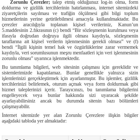
Zorunlu Çerezler;
talep etmiş olduğunuz log-in olma, form
doldurma ve gizlilik tercihlerinin hatırlanması, internet sitemizdeki
ziyaretçilerin sayılması ve trafiğin ölçülmesi gibi bilgi toplum
hizmetlerinin yerine getirilebilmesi amacıyla kullanılmaktadır. Bu
çerezler aracılığıyla toplanan kişisel verileriniz, Kanun’un
5.maddesinin 2.fıkrasının (c) bendi “Bir sözleşmenin kurulması veya
ifasıyla doğrudan doğruya ilgili olması kaydıyla, sözleşmenin
taraflarına ait kişisel verilerin işlenmesinin gerekli olması” ve (f)
bendi “İlgili kişinin temel hak ve özgürlüklerine zarar vermemek
kaydıyla, veri sorumlusunun meşru menfaatleri için veri işlenmesinin
zorunlu olması” uyarınca işlenmektedir.
Bu tanımlama bilgileri, web sitesinin çalışması için gereklidir ve
sistemlerimizde kapatılamaz. Bunlar genellikle yalnızca sizin
işlemlerinizi gerçekleştirmek için ayarlanmıştır. Bu işlemler, gizlilik
tercihlerinizi belirlemek, oturum açmak veya form doldurmak gibi
hizmet taleplerinizi içerir. Tarayıcınızı, bu tanımlama bilgilerini
engelleyecek veya bunlar hakkında sizi uyaracak şekilde
ayarlayabilirsiniz ancak bu durumda sitenin bazı bölümleri
çalışmayabilir.
İnternet sitemizde yer alan Zorunlu Çerezlere ilişkin bilgiler
aşağıdaki tabloda yer almaktadır: