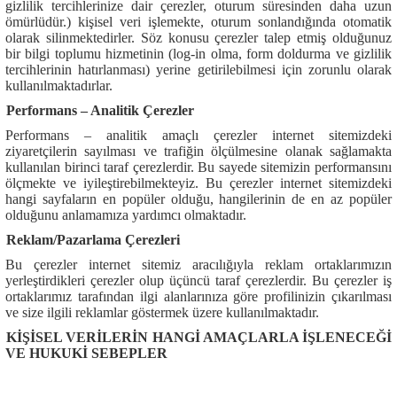
gizlilik tercihlerinize dair çerezler, oturum süresinden daha uzun
ömürlüdür.) kişisel veri işlemekte, oturum sonlandığında otomatik
olarak silinmektedirler. Söz konusu çerezler talep etmiş olduğunuz
bir bilgi toplumu hizmetinin (log-in olma, form doldurma ve gizlilik
tercihlerinin hatırlanması) yerine getirilebilmesi için zorunlu olarak
kullanılmaktadırlar.
Performans – Analitik Çerezler
Performans – analitik amaçlı çerezler internet sitemizdeki
ziyaretçilerin sayılması ve trafiğin ölçülmesine olanak sağlamakta
kullanılan birinci taraf çerezlerdir. Bu sayede sitemizin performansını
ölçmekte ve iyileştirebilmekteyiz. Bu çerezler internet sitemizdeki
hangi sayfaların en popüler olduğu, hangilerinin de en az popüler
olduğunu anlamamıza yardımcı olmaktadır.
Reklam/Pazarlama Çerezleri
Bu çerezler internet sitemiz aracılığıyla reklam ortaklarımızın
yerleştirdikleri çerezler olup üçüncü taraf çerezlerdir. Bu çerezler iş
ortaklarımız tarafından ilgi alanlarınıza göre profilinizin çıkarılması
ve size ilgili reklamlar göstermek üzere kullanılmaktadır.
KİŞİSEL VERİLERİN HANGİ AMAÇLARLA İŞLENECEĞİ
VE HUKUKİ SEBEPLER