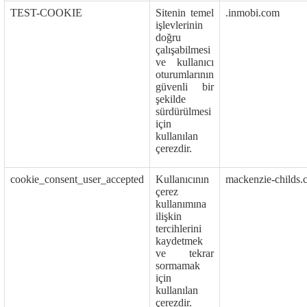
TEST-COOKIE
Sitenin temel
.inmobi.com
işlevlerinin
doğru
çalışabilmesi
ve kullanıcı
oturumlarının
güvenli bir
şekilde
sürdürülmesi
için
kullanılan
çerezdir.
cookie_consent_user_accepted
Kullanıcının
mackenzie-childs.
çerez
kullanımına
ilişkin
tercihlerini
kaydetmek
ve tekrar
sormamak
için
kullanılan
çerezdir.