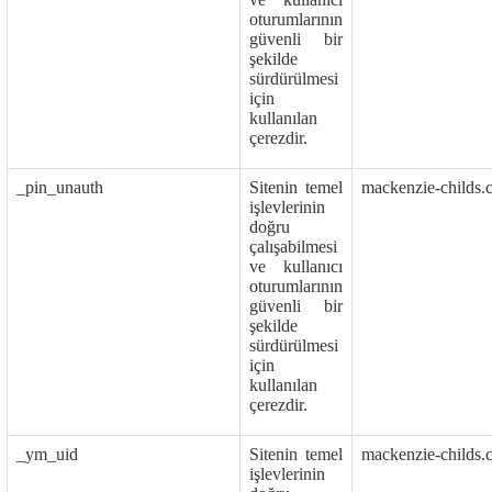
oturumlarının
güvenli bir
şekilde
sürdürülmesi
için
kullanılan
çerezdir.
_pin_unauth
Sitenin temel
mackenzie-childs.
işlevlerinin
doğru
çalışabilmesi
ve kullanıcı
oturumlarının
güvenli bir
şekilde
sürdürülmesi
için
kullanılan
çerezdir.
_ym_uid
Sitenin temel
mackenzie-childs.
işlevlerinin