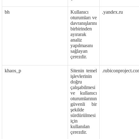
bh
Kullanıcı
.yandex.ru
oturumları ve
davranışlarını
birbirinden
ayırarak
analiz
yapılmasını
sağlayan
çerezdir.
khaos_p
Sitenin temel
.rubiconproject.c
işlevlerinin
doğru
çalışabilmesi
ve kullanıcı
oturumlarının
güvenli bir
şekilde
sürdürülmesi
için
kullanılan
çerezdir.