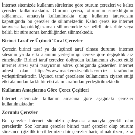
İnternet sitemizde kullanım sürelerine göre oturum çerezleri ve kalıcı
çerezler kullanmaktadır. Oturum çerezi, oturumun sürekliliğinin
sağlanması amacıyla kullanılmakta olup kullanıcı tarayıcısını
kapattığında bu çerezler de silinmektedir. Kalıcı çerez ise internet
tarayıcısı kapatıldığı zaman silinmemekte ve belirli bir tarihte veya
belirli bir süre sonra kendiliğinden silinmektedir.
Birinci Taraf ve Üçüncü Taraf Çerezler
Çerezin birinci taraf ya da üçüncü taraf olması durumu, internet
sitesinin ya da etki alanının yerleştirdiği çereze göre değişiklik arz
etmektedir. Birinci taraf çerezler, doğrudan kullanıcının ziyaret ettiği
internet sitesi yani tarayıcının adres çubuğunda gösterilen internet
adresi olan
https://www.mackenzie-childs.com.tr/
tarafından
yerleştirilmektedir. Üçüncü taraf çerezlerse kullanıcının ziyaret ettiği
etki alanından farklı bir etki alanı tarafından yerleştirilmektedir.
Kullanım Amaçlarına Göre Çerez Çeşitleri
İnternet sitemizde kullanım amacına göre aşağıdaki çerezler
kullanılmaktadır:
Zorunlu Çerezler
Bu çerezler internet sitemizin çalışması amacıyla gerekli olan
çerezlerdir. Söz konusu çerezler birinci taraf çerezler olup oturum
süresince (gizlilik tercihlerinize dair çerezler hariç olmak üzere, zira