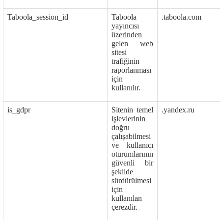
Taboola_session_id
Taboola
.taboola.com
yayıncısı
üzerinden
gelen web
sitesi
trafiğinin
raporlanması
için
kullanılır.
is_gdpr
Sitenin temel
.yandex.ru
işlevlerinin
doğru
çalışabilmesi
ve kullanıcı
oturumlarının
güvenli bir
şekilde
sürdürülmesi
için
kullanılan
çerezdir.