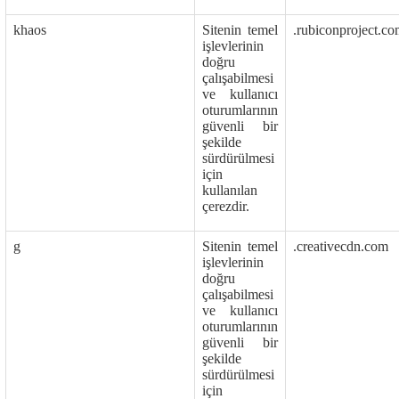
khaos
Sitenin temel
.rubiconproject.c
işlevlerinin
doğru
çalışabilmesi
ve kullanıcı
oturumlarının
güvenli bir
şekilde
sürdürülmesi
için
kullanılan
çerezdir.
g
Sitenin temel
.creativecdn.com
işlevlerinin
doğru
çalışabilmesi
ve kullanıcı
oturumlarının
güvenli bir
şekilde
sürdürülmesi
için