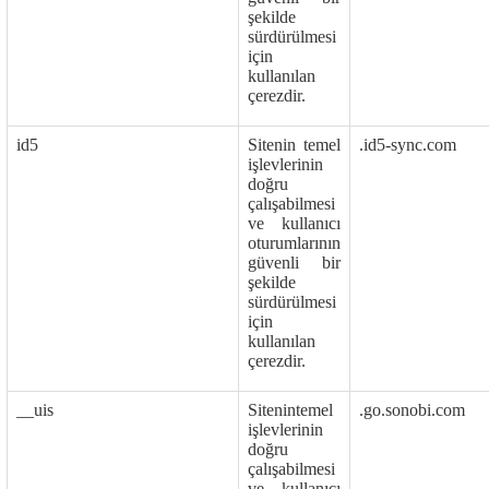
şekilde
sürdürülmesi
için
kullanılan
çerezdir.
id5
Sitenin temel
.id5-sync.com
işlevlerinin
doğru
çalışabilmesi
ve kullanıcı
oturumlarının
güvenli bir
şekilde
sürdürülmesi
için
kullanılan
çerezdir.
__uis
Sitenintemel
.go.sonobi.com
işlevlerinin
doğru
çalışabilmesi
ve kullanıcı