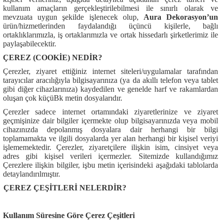
kullanım amaçların gerçekleştirilebilmesi ile sınırlı olarak ve
mevzuata uygun şekilde işlenecek olup,
Aura Dekorasyon’un
ürün/hizmetlerinden faydalandığı üçüncü kişilerle, bağlı
ortaklıklarımızla, iş ortaklarımızla ve ortak hissedarlı şirketlerimiz ile
paylaşabilecektir.
ÇEREZ (COOKİE) NEDİR?
Çerezler, ziyaret ettiğiniz internet siteleri/uygulamalar tarafından
tarayıcılar aracılığıyla bilgisayarınıza (ya da akıllı telefon veya tablet
gibi diğer cihazlarınıza) kaydedilen ve genelde harf ve rakamlardan
oluşan çok küçüBk metin dosyalarıdır.
Çerezler sadece internet ortamındaki ziyaretlerinize ve ziyaret
geçmişinize dair bilgiler içermekte olup bilgisayarınızda veya mobil
cihazınızda depolanmış dosyalara dair herhangi bir bilgi
toplamamakta ve ilgili dosyalarda yer alan herhangi bir kişisel veriyi
işlememektedir. Çerezler, ziyaretçilere ilişkin isim, cinsiyet veya
adres gibi kişisel verileri içermezler. Sitemizde kullandığımız
Çerezlere ilişkin bilgiler, işbu metin içerisindeki aşağıdaki tablolarda
detaylandırılmıştır.
ÇEREZ ÇEŞİTLERİ NELERDİR?
Kullanım Süresine Göre Çerez Çeşitleri