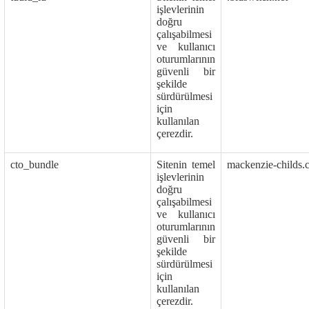
işlevlerinin
doğru
çalışabilmesi
ve kullanıcı
oturumlarının
güvenli bir
şekilde
sürdürülmesi
için
kullanılan
çerezdir.
cto_bundle
Sitenin temel
mackenzie-childs.
işlevlerinin
doğru
çalışabilmesi
ve kullanıcı
oturumlarının
güvenli bir
şekilde
sürdürülmesi
için
kullanılan
çerezdir.