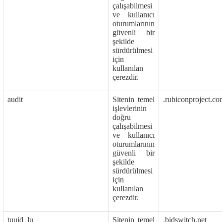
çalışabilmesi
ve kullanıcı
oturumlarının
güvenli bir
şekilde
sürdürülmesi
için
kullanılan
çerezdir.
audit
Sitenin temel
.rubiconproject.c
işlevlerinin
doğru
çalışabilmesi
ve kullanıcı
oturumlarının
güvenli bir
şekilde
sürdürülmesi
için
kullanılan
çerezdir.
tuuid_lu
Sitenin temel
.bidswitch.net