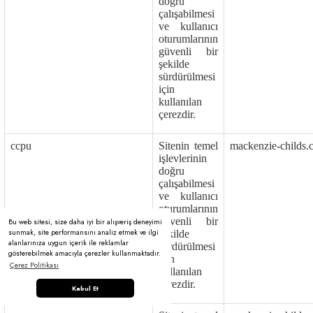
doğru
çalışabilmesi
ve kullanıcı
oturumlarının
güvenli bir
şekilde
sürdürülmesi
için
kullanılan
çerezdir.
ccpu
Sitenin temel
mackenzie-childs.
işlevlerinin
doğru
çalışabilmesi
ve kullanıcı
oturumlarının
güvenli bir
Bu web sitesi, size daha iyi bir alışveriş deneyimi
sunmak, site performansını analiz etmek ve ilgi
şekilde
alanlarınıza uygun içerik ile reklamlar
sürdürülmesi
gösterebilmek amacıyla çerezler kullanmaktadır.
için
Çerez Politikası
kullanılan
çerezdir.
Kabul Et