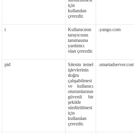
için
kullanılan
çerezdir.
i
Kullanıcının
.yango.com
tarayıcısını
tanımasına
yardımcı
olan çerezdir.
pid
Sitenin temel
.smartadserver.co
işlevlerinin
doğru
çalışabilmesi
ve kullanıcı
oturumlarının
güvenli bir
şekilde
sürdürülmesi
için
kullanılan
çerezdir.