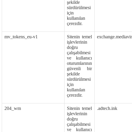
şekilde
sürdürülmesi
için
kullanılan
çerezdir.
mv_tokens_eu-v1
Sitenin temel
exchange.mediavi
işlevlerinin
doğru
çalışabilmesi
ve kullanıcı
oturumlarının
güvenli bir
şekilde
sürdürülmesi
için
kullanılan
çerezdir.
204_wm
Sitenin temel
.adtech.ink
işlevlerinin
doğru
çalışabilmesi
ve kullanıcı