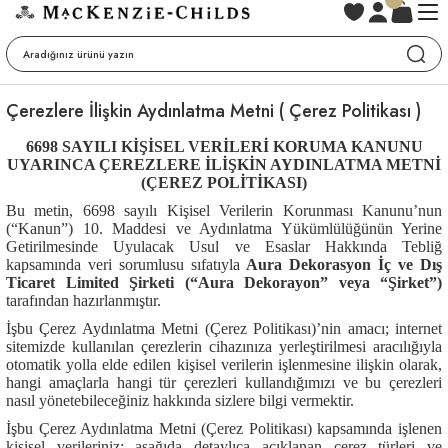
Çerezlere İlişkin Aydınlatma Metni ( Çerez Politikası )
6698 SAYILI KİŞİSEL VERİLERİ KORUMA KANUNU
UYARINCA ÇEREZLERE İLİŞKİN AYDINLATMA METNİ
(ÇEREZ POLİTİKASI)
Bu metin, 6698 sayılı Kişisel Verilerin Korunması Kanunu’nun
(“Kanun”) 10. Maddesi ve Aydınlatma Yükümlülüğünün Yerine
Getirilmesinde Uyulacak Usul ve Esaslar Hakkında Tebliğ
kapsamında veri sorumlusu sıfatıyla
Aura Dekorasyon İç ve Dış
Ticaret Limited Şirketi (“Aura Dekorayon” veya “Şirket”)
tarafından hazırlanmıştır.
İşbu Çerez Aydınlatma Metni (Çerez Politikası)’nin amacı; internet
sitemizde kullanılan çerezlerin cihazınıza yerleştirilmesi aracılığıyla
otomatik yolla elde edilen kişisel verilerin işlenmesine ilişkin olarak,
hangi amaçlarla hangi tür çerezleri kullandığımızı ve bu çerezleri
nasıl yönetebileceğiniz hakkında sizlere bilgi vermektir.
İşbu Çerez Aydınlatma Metni (Çerez Politikası) kapsamında işlenen
kişisel verileriniz; aşağıda detaylıca açıklanan çerez türleri ve