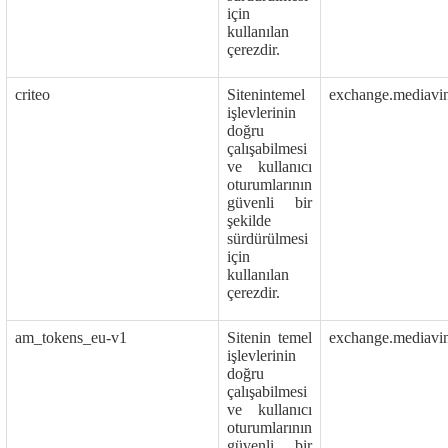
için
kullanılan
çerezdir.
criteo
Sitenintemel
exchange.mediavi
işlevlerinin
doğru
çalışabilmesi
ve kullanıcı
oturumlarının
güvenli bir
şekilde
sürdürülmesi
için
kullanılan
çerezdir.
am_tokens_eu-v1
Sitenin temel
exchange.mediavi
işlevlerinin
doğru
çalışabilmesi
ve kullanıcı
oturumlarının
güvenli bir