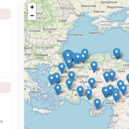
+
−
ya