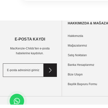
Topaylar Home
Adres:
Meydan Kavağı Mah. Perge Cad. No:66/A Murat
- Antalya
HAKKIMIZDA & MAĞAZ
Telefon:
+90 (242) 322 48 88
Ara
Haritalarda Aç
Hakkımızda
E-POSTA KAYDI
Mağazalarımız
MacKenzie-Childs’ten e-posta
AZERBAYCAN
habelerine kaydolun.
Satış Noktaları
Yurt Dışı Bayileri
Banka Hesaplarımız
Casamia
Bize Ulaşın
Adres:
Baku, Azadliq 199
Bayilik Başvuru Formu
Telefon:
+99 450 266 30 30
Ara
Haritalarda Aç