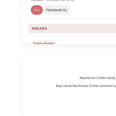
Ara
Haritalarda Aç
ANKARA
Türkiye Bayileri
Luxury Design
Adres:
Oran Mah. Turan Güneş Bul. No 115 Panora AV
Çankaya - Ankara
Telefon:
+90 (312) 490 23 75
MacKenzie-Childs olarak, ka
Ara
Haritalarda Aç
Bayi olarak MacKenzie-Childs ürünlerini sa
ANTALYA
Türkiye Bayileri