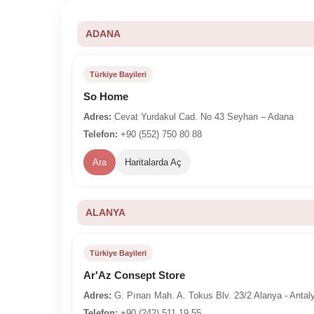
ADANA
Türkiye Bayileri
So Home
Adres:
Cevat Yurdakul Cad. No 43 Seyhan – Adana
Telefon:
+90 (552) 750 80 88
Ara
Haritalarda Aç
ALANYA
Türkiye Bayileri
Ar'Az Consept Store
Adres:
G. Pınarı Mah. A. Tokus Blv. 23/2 Alanya - Antal
Telefon:
+90 (242) 511 19 55