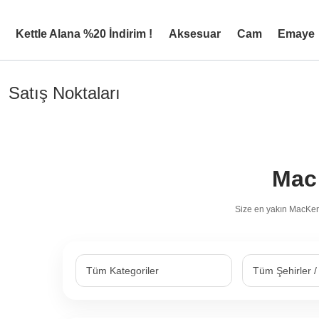
Kettle Alana %20 İndirim !
Aksesuar
Cam
Emaye
Satış Noktaları
Mac
Size en yakın MacKenz