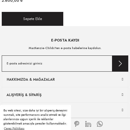
2.600,00 ₺
Sepete Ekle
E-POSTA KAYDI
MacKenzie-Childs’ten e-posta habelerine kaydolun.
HAKKIMIZDA & MAĞAZALAR
ALIŞVERİŞ & SİPARİŞ
ÜRÜN KULLANIMI & SERVİS
Bu web sitesi, size daha iyi bir alışveriş deneyimi
sunmak, site performansını analiz etmek ve ilgi
alanlarınıza uygun içerik ile reklamlar
gösterebilmek amacıyla çerezler kullanmaktadır.
Çerez Politikası