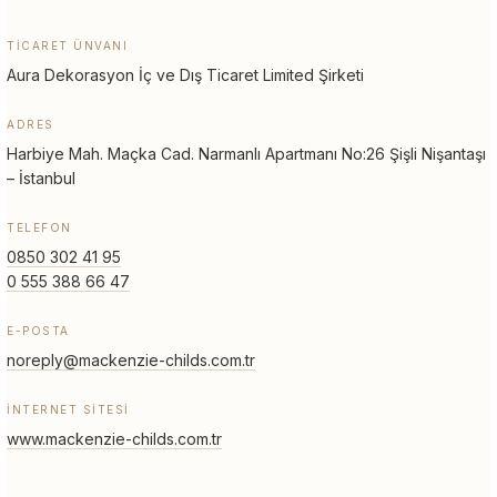
TICARET ÜNVANI
Aura Dekorasyon İç ve Dış Ticaret Limited Şirketi
ADRES
Harbiye Mah. Maçka Cad. Narmanlı Apartmanı No:26 Şişli Nişantaşı
– İstanbul
TELEFON
0850 302 41 95
0 555 388 66 47
E-POSTA
noreply@mackenzie-childs.com.tr
İNTERNET SITESI
www.mackenzie-childs.com.tr