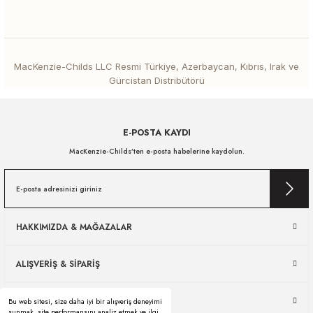
MacKenzie-Childs LLC Resmi Türkiye, Azerbaycan, Kıbrıs, Irak ve
Gürcistan Distribütörü
E-POSTA KAYDI
MacKenzie-Childs’ten e-posta habelerine kaydolun.
HAKKIMIZDA & MAĞAZALAR
ALIŞVERİŞ & SİPARİŞ
ÜRÜN KULLANIMI & SERVİS
Bu web sitesi, size daha iyi bir alışveriş deneyimi
sunmak, site performansını analiz etmek ve ilgi