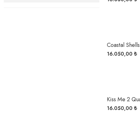
Coastal Shell
Kettle
16.050,00 ₺
Kiss Me 2 Qua
16.050,00 ₺