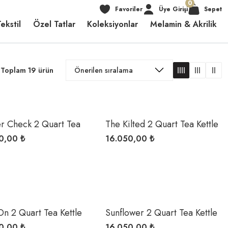
0
Favoriler
Üye Girişi
Sepet
ekstil
Özel Tatlar
Koleksiyonlar
Melamin & Akrilik
Toplam 19 ürün
er Check 2 Quart Tea
The Kilted 2 Quart Tea Kettle
0,00 ₺
16.050,00 ₺
On 2 Quart Tea Kettle
Sunflower 2 Quart Tea Kettle
0,00 ₺
16.050,00 ₺