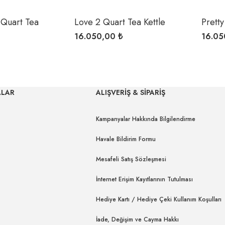
Quart Tea
Love 2 Quart Tea Kettle
Prett
Kettle
16.050,00 ₺
16.05
ALAR
ALIŞVERİŞ & SİPARİŞ
Kampanyalar Hakkında Bilgilendirme
Havale Bildirim Formu
Mesafeli Satış Sözleşmesi
İnternet Erişim Kayıtlarının Tutulması
Hediye Kartı / Hediye Çeki Kullanım Koşulları
İade, Değişim ve Cayma Hakkı