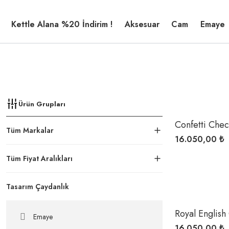
Kettle Alana %20 İndirim !
Aksesuar
Cam
Emaye
Ürün Grupları
Confetti Chec
Tüm Markalar
Kettle
16.050,00 ₺
Tüm Fiyat Aralıkları
Tasarım Çaydanlık
Royal English
Emaye
Tea Kettle
16.050,00 ₺