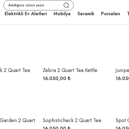
Elektrikli Ev Aletleri
Mobilya
Seramik
Porselen
T
k 2 Quart Tea
Zebra 2 Quart Tea Kettle
Junip
Kettle
16.050,00 ₺
16.05
 Garden 2 Quart
Sophisticheck 2 Quart Tea
Spot 
Kettle
16.050,00 ₺
16.05