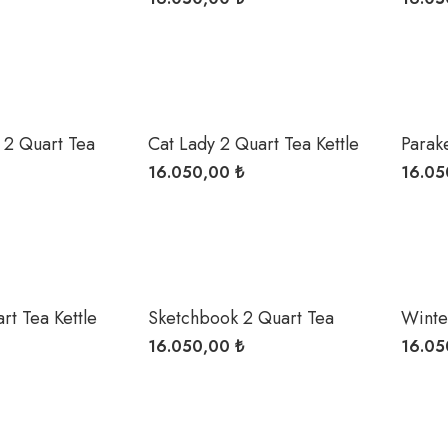
s 2 Quart Tea
Cat Lady 2 Quart Tea Kettle
Parak
Kettle
16.050,00 ₺
16.05
rt Tea Kettle
Sketchbook 2 Quart Tea
Winte
Kettle
Kettle
16.050,00 ₺
16.05