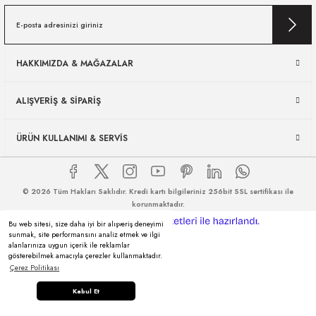
HAKKIMIZDA & MAĞAZALAR
ALIŞVERİŞ & SİPARİŞ
ÜRÜN KULLANIMI & SERVİS
© 2026 Tüm Hakları Saklıdır. Kredi kartı bilgileriniz 256bit SSL sertifikası ile
korunmaktadır.
ideasoft
ile
e-
Bu web sitesi, size daha iyi bir alışveriş deneyimi
hazırlandı.
ticaret
sunmak, site performansını analiz etmek ve ilgi
paketleri
alanlarınıza uygun içerik ile reklamlar
gösterebilmek amacıyla çerezler kullanmaktadır.
Çerez Politikası
Kabul Et