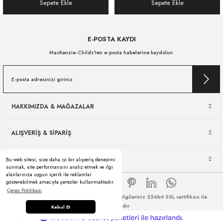
Sepete Ekle
Sepete Ekle
E-POSTA KAYDI
MacKenzie-Childs’ten e-posta habelerine kaydolun.
HAKKIMIZDA & MAĞAZALAR
ALIŞVERİŞ & SİPARİŞ
ÜRÜN KULLANIMI & SERVİS
Bu web sitesi, size daha iyi bir alışveriş deneyimi
sunmak, site performansını analiz etmek ve ilgi
alanlarınıza uygun içerik ile reklamlar
gösterebilmek amacıyla çerezler kullanmaktadır.
Çerez Politikası
© 2026 Tüm Hakları Saklıdır. Kredi kartı bilgileriniz 256bit SSL sertifikası ile
korunmaktadır.
Kabul Et
ideasoft
ile
e-