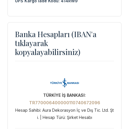
UPS Kargo İade Kodu: 414RW9
Banka Hesapları (IBAN'a
tıklayarak
kopyalayabilirsiniz)
TÜRKİYE İŞ BANKASI:
TR770006400000110740672096
Hesap Sahibi: Aura Dekorasyon İç ve Dış Tic. Ltd. Şt
i. | Hesap Türü: Şirket Hesabı