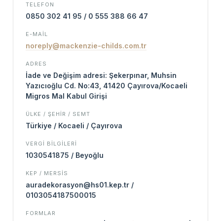
TELEFON
0850 302 41 95 / 0 555 388 66 47
E-MAIL
noreply@mackenzie-childs.com.tr
ADRES
İade ve Değişim adresi: Şekerpınar, Muhsin
Yazıcıoğlu Cd. No:43, 41420 Çayırova/Kocaeli
Migros Mal Kabul Girişi
ÜLKE / ŞEHIR / SEMT
Türkiye / Kocaeli / Çayırova
VERGI BILGILERI
1030541875 / Beyoğlu
KEP / MERSİS
auradekorasyon@hs01.kep.tr /
0103054187500015
FORMLAR