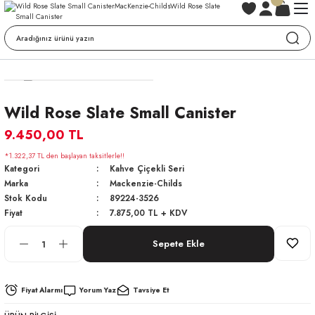
Wild Rose Slate Small Canister
9.450,00 TL
*1.322,37 TL den başlayan taksitlerle!!
Kategori
Kahve Çiçekli Seri
Marka
Mackenzie-Childs
Stok Kodu
89224-3526
Fiyat
7.875,00 TL + KDV
Sepete Ekle
Fiyat Alarmı
Yorum Yaz
Tavsiye Et