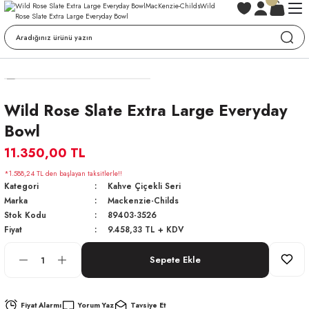
Wild Rose Slate Extra Large Everyday
Bowl
11.350,00 TL
*1.588,24 TL den başlayan taksitlerle!!
Kategori
Kahve Çiçekli Seri
Marka
Mackenzie-Childs
Stok Kodu
89403-3526
Fiyat
9.458,33 TL + KDV
Sepete Ekle
Fiyat Alarmı
Yorum Yaz
Tavsiye Et