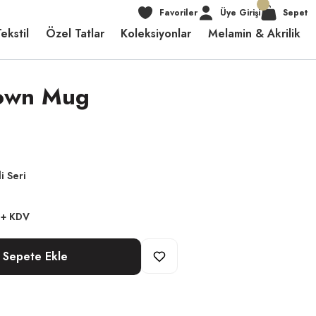
Favoriler
Üye Girişi
Sepet
ekstil
Özel Tatlar
Koleksiyonlar
Melamin & Akrilik
rown Mug
i Seri
 + KDV
Sepete Ekle