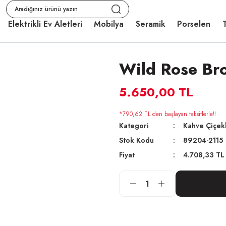
Elektrikli Ev Aletleri
Mobilya
Seramik
Porselen
T
Wild Rose B
5.650,00 TL
*790,62 TL den başlayan taksitlerle!!
Kategori
Kahve Çiçekl
Stok Kodu
89204-2115
Fiyat
4.708,33 TL