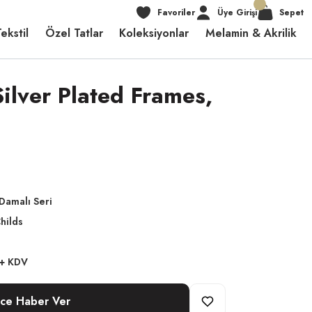
Favoriler
Üye Girişi
Sepet
ekstil
Özel Tatlar
Koleksiyonlar
Melamin & Akrilik
lver Plated Frames,
Damalı Seri
hilds
 + KDV
nce Haber Ver