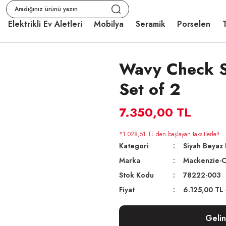
Elektrikli Ev Aletleri
Mobilya
Seramik
Porselen
T
Wavy Check Si
Set of 2
7.350,00 TL
*1.028,51 TL den başlayan taksitlerle!!
Kategori
Siyah Beyaz 
Marka
Mackenzie-C
Stok Kodu
78222-003
Fiyat
6.125,00 TL
Geli