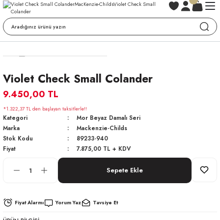
Violet Check Small Colander
9.450,00 TL
*1.322,37 TL den başlayan taksitlerle!!
Kategori
Mor Beyaz Damalı Seri
Marka
Mackenzie-Childs
Stok Kodu
89233-940
Fiyat
7.875,00 TL + KDV
Sepete Ekle
Fiyat Alarmı
Yorum Yaz
Tavsiye Et