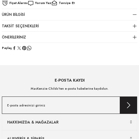
Fiyat Alarmı
Yorum Yaz
Tavsiye Et
ÜRÜN BILGISI
TAKSIT SEÇENEKLERI
ÖNERILERINIZ
Paylaş
E-POSTA KAYDI
MacKenzie-Childs’ten e-posta habelerine kaydolun.
HAKKIMIZDA & MAĞAZALAR
ALIŞVERİŞ & SİPARİŞ