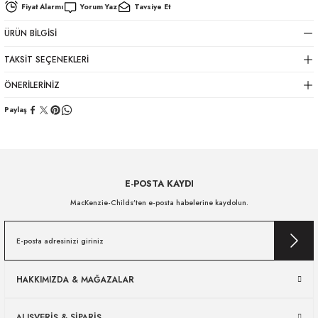
Fiyat Alarmı
Yorum Yaz
Tavsiye Et
ÜRÜN BILGISI
TAKSIT SEÇENEKLERI
ÖNERILERINIZ
Paylaş
E-POSTA KAYDI
MacKenzie-Childs’ten e-posta habelerine kaydolun.
HAKKIMIZDA & MAĞAZALAR
ALIŞVERİŞ & SİPARİŞ