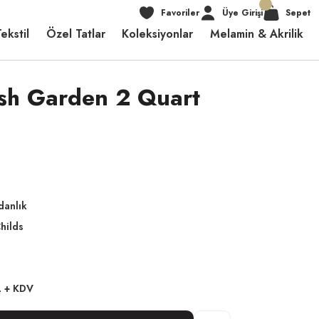
Favoriler
Üye Girişi
Sepet
ekstil
Özel Tatlar
Koleksiyonlar
Melamin & Akrilik
ish Garden 2 Quart
danlık
hilds
L + KDV