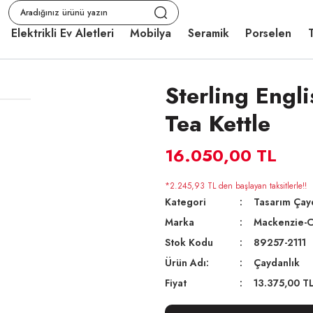
Elektrikli Ev Aletleri
Mobilya
Seramik
Porselen
T
Sterling Engl
Tea Kettle
16.050,00 TL
*2.245,93 TL den başlayan taksitlerle!!
Kategori
Tasarım Çay
Marka
Mackenzie-C
Stok Kodu
89257-2111
Ürün Adı:
Çaydanlık
Fiyat
13.375,00 T