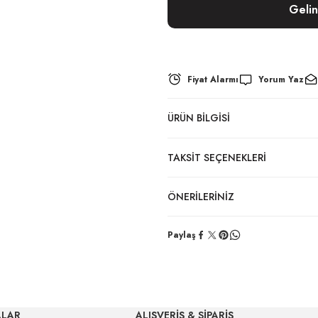
Geli
Fiyat Alarmı
Yorum Yaz
ÜRÜN BILGISI
TAKSIT SEÇENEKLERI
ÖNERILERINIZ
Paylaş
ALAR
ALIŞVERİŞ & SİPARİŞ