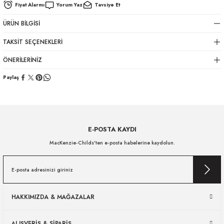
Fiyat Alarmı
Yorum Yaz
Tavsiye Et
ÜRÜN BILGISI
TAKSIT SEÇENEKLERI
ÖNERILERINIZ
Paylaş
E-POSTA KAYDI
MacKenzie-Childs’ten e-posta habelerine kaydolun.
HAKKIMIZDA & MAĞAZALAR
ALIŞVERİŞ & SİPARİŞ