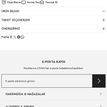
Fiyat Alarmı
Yorum Yaz
Tavsiye Et
ÜRÜN BILGISI
TAKSIT SEÇENEKLERI
ÖNERILERINIZ
Paylaş
E-POSTA KAYDI
MacKenzie-Childs’ten e-posta habelerine kaydolun.
HAKKIMIZDA & MAĞAZALAR
ALIŞVERİŞ & SİPARİŞ