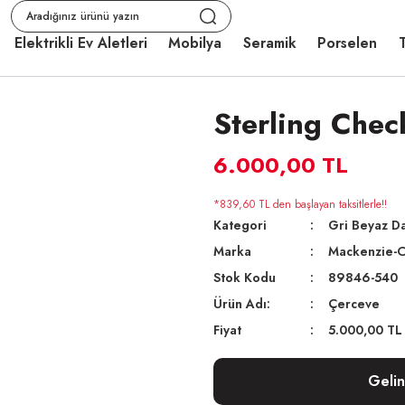
Elektrikli Ev Aletleri
Mobilya
Seramik
Porselen
T
Sterling Chec
6.000,00 TL
*839,60 TL den başlayan taksitlerle!!
Kategori
Gri Beyaz Da
Marka
Mackenzie-C
Stok Kodu
89846-540
Ürün Adı:
Çerceve
Fiyat
5.000,00 TL
Geli