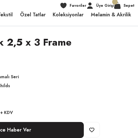
Favoriler
Üye Girişi
Sepet
ekstil
Özel Tatlar
Koleksiyonlar
Melamin & Akrilik
k 2,5 x 3 Frame
malı Seri
hilds
 + KDV
nce Haber Ver