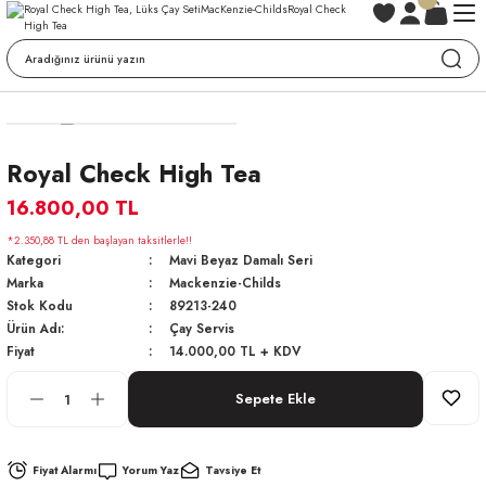
Royal Check High Tea
16.800,00 TL
*2.350,88 TL den başlayan taksitlerle!!
Kategori
Mavi Beyaz Damalı Seri
Marka
Mackenzie-Childs
Stok Kodu
89213-240
Ürün Adı:
Çay Servis
Fiyat
14.000,00 TL + KDV
Sepete Ekle
Fiyat Alarmı
Yorum Yaz
Tavsiye Et