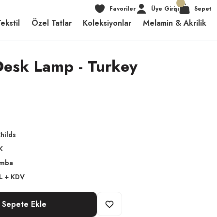
Favoriler
Üye Girişi
Sepet
ekstil
Özel Tatlar
Koleksiyonlar
Melamin & Akrilik
Desk Lamp - Turkey
hilds
K
amba
L + KDV
Sepete Ekle