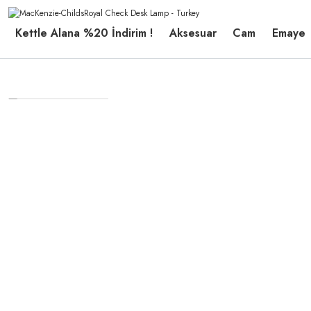
Kettle Alana %20 İndirim !
Aksesuar
Cam
Emaye