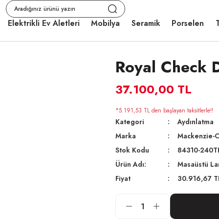
Elektrikli Ev Aletleri
Mobilya
Seramik
Porselen
T
Royal Check 
37.100,00 TL
*5.191,53 TL den başlayan taksitlerle!!
Kategori
Aydınlatma
Marka
Mackenzie-C
Stok Kodu
84310-240T
Ürün Adı:
Masaüstü L
Fiyat
30.916,67 T