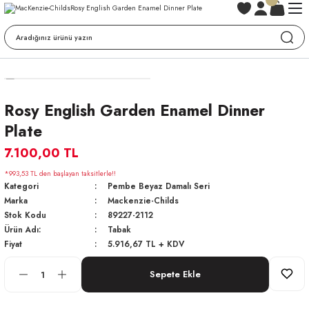
Rosy English Garden Enamel Dinner
Plate
7.100,00 TL
*993,53 TL den başlayan taksitlerle!!
Kategori
Pembe Beyaz Damalı Seri
Marka
Mackenzie-Childs
Stok Kodu
89227-2112
Ürün Adı:
Tabak
Fiyat
5.916,67 TL + KDV
Sepete Ekle