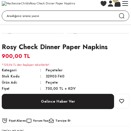
Rosy Check Dinner Paper Napkins
900,00 TL
*125,94 TL den başlayan taksitlerle!!
Kategori
Peçeteler
Stok Kodu
32903-740
Ürün Adı:
Peçete
Fiyat
750,00 TL + KDV
Gelince Haber Ver
Fiyat Alarmı
Yorum Yaz
Tavsiye Et