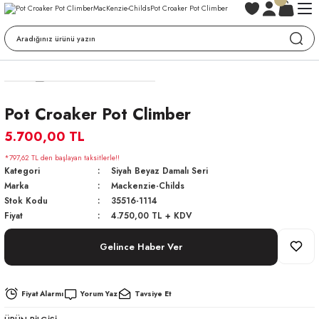
Pot Croaker Pot Climber
5.700,00 TL
*797,62 TL den başlayan taksitlerle!!
Kategori
Siyah Beyaz Damalı Seri
Marka
Mackenzie-Childs
Stok Kodu
35516-1114
Fiyat
4.750,00 TL + KDV
Gelince Haber Ver
Fiyat Alarmı
Yorum Yaz
Tavsiye Et