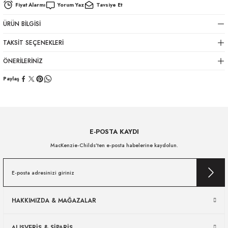
Fiyat Alarmı
Yorum Yaz
Tavsiye Et
ÜRÜN BILGISI
TAKSIT SEÇENEKLERI
ÖNERILERINIZ
Paylaş
E-POSTA KAYDI
MacKenzie-Childs’ten e-posta habelerine kaydolun.
HAKKIMIZDA & MAĞAZALAR
ALIŞVERİŞ & SİPARİŞ