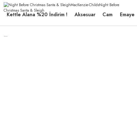
Kettle Alana %20 İndirim !
Aksesuar
Cam
Emaye