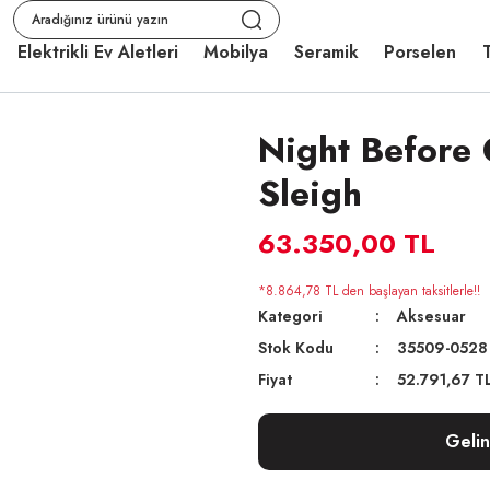
Elektrikli Ev Aletleri
Mobilya
Seramik
Porselen
T
Night Before 
Sleigh
63.350,00 TL
*8.864,78 TL den başlayan taksitlerle!!
Kategori
Aksesuar
Stok Kodu
35509-0528
Fiyat
52.791,67 T
Geli