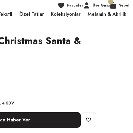
Favoriler
Üye Girişi
Sepet
ekstil
Özel Tatlar
Koleksiyonlar
Melamin & Akrilik
Christmas Santa &
L + KDV
nce Haber Ver