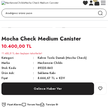
Mocha Check Medium Canister
10.400,00 TL
*1.455,31 TL den başlayan taksitlerle!!
Kategori
Kahve Tonlu Damalı (Mocha Check)
Marka
Mackenzie-Childs
Stok Kodu
89225-840
Ürün Adı:
Saklama Kabı
Fiyat
8.666,67 TL + KDV
Gelince Haber Ver
Fiyat Alarmı
Yorum Yaz
Tavsiye Et