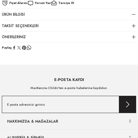
Fiyat Alarmı
Yorum Yaz
Tavsiye Et
ÜRÜN BILGISI
TAKSIT SEÇENEKLERI
ÖNERILERINIZ
Paylaş
E-POSTA KAYDI
MacKenzie-Childs’ten e-posta habelerine kaydolun.
HAKKIMIZDA & MAĞAZALAR
ALIŞVERİŞ & SİPARİŞ