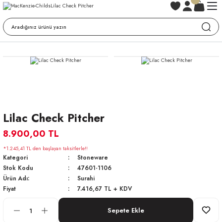
Lilac Check Pitcher
8.900,00 TL
*1.245,41 TL den başlayan taksitlerle!!
Kategori
Stoneware
Stok Kodu
47601-1106
Ürün Adı:
Surahi
Fiyat
7.416,67 TL + KDV
Sepete Ekle