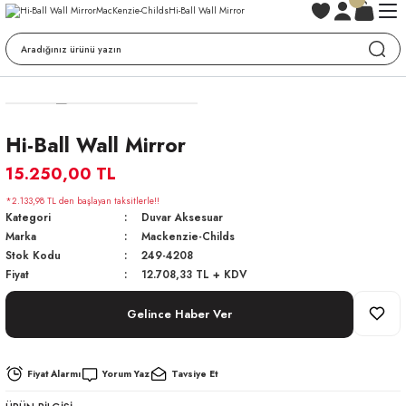
Hi-Ball Wall Mirror
15.250,00 TL
*2.133,98 TL den başlayan taksitlerle!!
Kategori
Duvar Aksesuar
Marka
Mackenzie-Childs
Stok Kodu
249-4208
Fiyat
12.708,33 TL + KDV
Gelince Haber Ver
Fiyat Alarmı
Yorum Yaz
Tavsiye Et