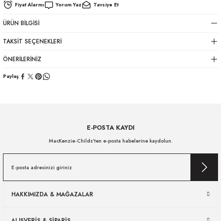
Fiyat Alarmı
Yorum Yaz
Tavsiye Et
ÜRÜN BILGISI
TAKSIT SEÇENEKLERI
ÖNERILERINIZ
Paylaş
E-POSTA KAYDI
MacKenzie-Childs’ten e-posta habelerine kaydolun.
HAKKIMIZDA & MAĞAZALAR
ALIŞVERİŞ & SİPARİŞ