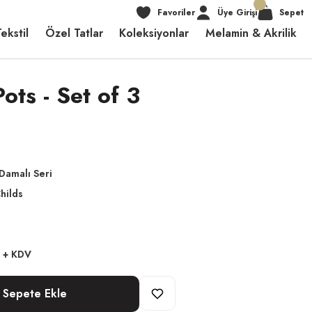
Favoriler
Üye Girişi
Sepet
ekstil
Özel Tatlar
Koleksiyonlar
Melamin & Akrilik
ots - Set of 3
Damalı Seri
hilds
L + KDV
Sepete Ekle