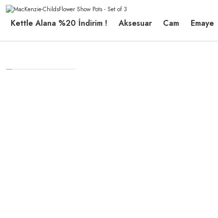
Kettle Alana %20 İndirim !
Aksesuar
Cam
Emaye