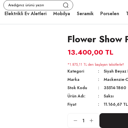
Elektrikli Ev Aletleri
Mobilya
Seramik
Porselen
T
Flower Show P
13.400,00 TL
*1.875,11 TL den başlayan taksitlerle!!
Kategori
Siyah Beyaz 
Marka
Mackenzie-C
Stok Kodu
35514-1860
Ürün Adı:
Saksı
Fiyat
11.166,67 T