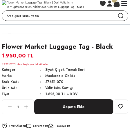
Flower Market Luggage Tag - Black
1.950,00 TL
*272,87 TL den başlayan taksitlerle!!
Kategori
Siyah Çiçek Temalı Seri
Marka
Mackenzie-Childs
Stok Kodu
37651-070
Ürün Adı:
Valiz İsim Kartlığı
Fiyat
1.625,00 TL + KDV
Sepete Ekle
Fiyat Alarmı
Yorum Yaz
Tavsiye Et