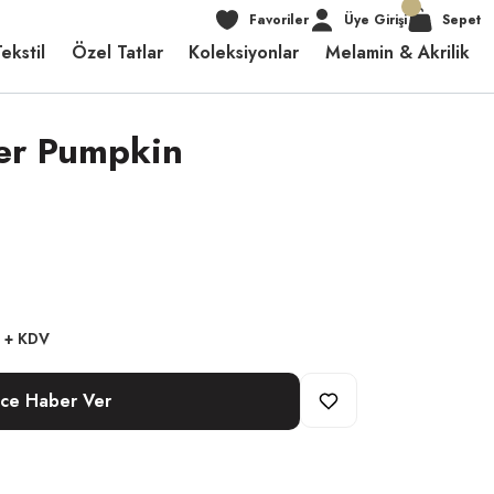
Favoriler
Üye Girişi
Sepet
ekstil
Özel Tatlar
Koleksiyonlar
Melamin & Akrilik
her Pumpkin
 + KDV
nce Haber Ver