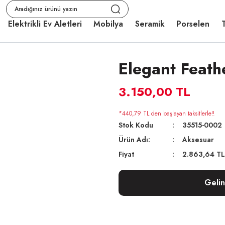
Elektrikli Ev Aletleri
Mobilya
Seramik
Porselen
T
Elegant Feat
3.150,00 TL
*440,79 TL den başlayan taksitlerle!!
Stok Kodu
35515-0002
Ürün Adı:
Aksesuar
Fiyat
2.863,64 TL
Geli