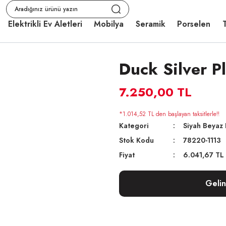
Elektrikli Ev Aletleri
Mobilya
Seramik
Porselen
T
Duck Silver P
7.250,00 TL
*1.014,52 TL den başlayan taksitlerle!!
Kategori
Siyah Beyaz 
Stok Kodu
78220-1113
Fiyat
6.041,67 TL
Geli