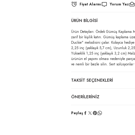
Fiyat Alarmı
Yorum Yaz
ÜRÜN BILGISI
Ürün Detayları: Ördek Gümüş Kaplama Mü
zarif bir kişilik katın. Gümüş kaplama üz
Duckie" melodisini çalar. Kolayca hediye
2,25 inç (yaklaşık 5,7 cm), Uzunluk 2,25 
Yükseklik 1,25 inç (yaklaşık 3,2 cm) Ma
ürünün el yapımı olması nedeniyle parçala
ve nemli bir bezle silin. Sert solüsyonlar
TAKSIT SEÇENEKLERI
ÖNERILERINIZ
Paylaş