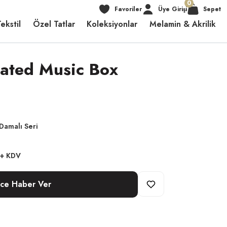
0
Favoriler
Üye Girişi
Sepet
ekstil
Özel Tatlar
Koleksiyonlar
Melamin & Akrilik
lated Music Box
Damalı Seri
 + KDV
nce Haber Ver