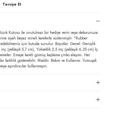
Tavsiye Et
zik Kutusu ile unutulmaz bir hediye verin veya dekorunuza
erine siyah beyaz mineli karelerle süslenmiştir. "Rubber
 edebilmeniz için kutuda sunulur. Boyutlar: Genel: Genişlik
inç (yaklaşık 5,7 cm), Yükseklik 2,5 inç (yaklaşık 6,35 cm) İç:
lzemeler: Emaye kareli gümüş kaplama çinko alaşımı. Her
r farklılık gösterebilir. İthaldir. Bakım ve Kullanım: Yumuşak
 veya aşındırıcılar kullanmayın.