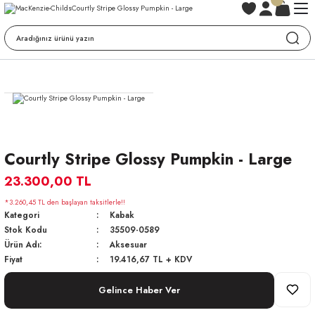
Courtly Stripe Glossy Pumpkin - Large
23.300,00 TL
*3.260,45 TL den başlayan taksitlerle!!
Kategori
Kabak
Stok Kodu
35509-0589
Ürün Adı:
Aksesuar
Fiyat
19.416,67 TL + KDV
Gelince Haber Ver