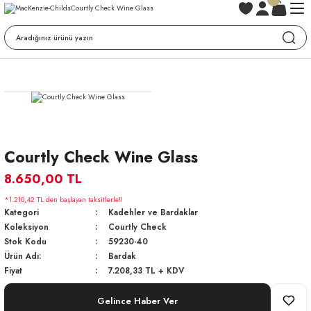
Courtly Check Wine Glass
8.650,00 TL
*1.210,42 TL den başlayan taksitlerle!!
Kategori
Kadehler ve Bardaklar
Koleksiyon
Courtly Check
Stok Kodu
59230-40
Ürün Adı:
Bardak
Fiyat
7.208,33 TL + KDV
Gelince Haber Ver