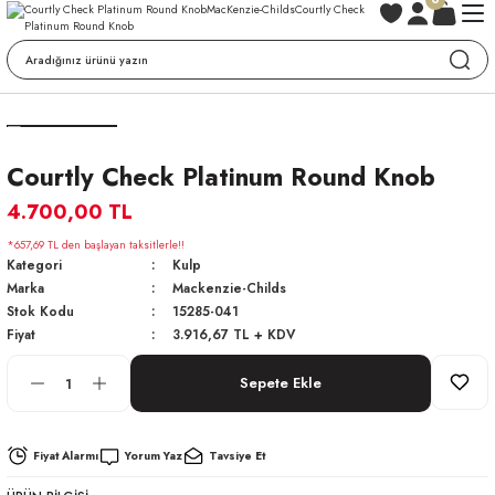
Courtly Check Platinum Round Knob
4.700,00 TL
*657,69 TL den başlayan taksitlerle!!
Kategori
Kulp
Marka
Mackenzie-Childs
Stok Kodu
15285-041
Fiyat
3.916,67 TL + KDV
Sepete Ekle
Fiyat Alarmı
Yorum Yaz
Tavsiye Et