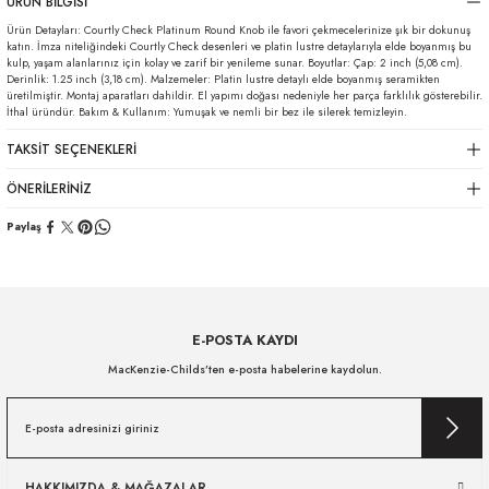
ÜRÜN BILGISI
Ürün Detayları: Courtly Check Platinum Round Knob ile favori çekmecelerinize şık bir dokunuş
katın. İmza niteliğindeki Courtly Check desenleri ve platin lustre detaylarıyla elde boyanmış bu
kulp, yaşam alanlarınız için kolay ve zarif bir yenileme sunar. Boyutlar: Çap: 2 inch (5,08 cm).
Derinlik: 1.25 inch (3,18 cm). Malzemeler: Platin lustre detaylı elde boyanmış seramikten
üretilmiştir. Montaj aparatları dahildir. El yapımı doğası nedeniyle her parça farklılık gösterebilir.
İthal üründür. Bakım & Kullanım: Yumuşak ve nemli bir bez ile silerek temizleyin.
TAKSIT SEÇENEKLERI
ÖNERILERINIZ
Paylaş
E-POSTA KAYDI
MacKenzie-Childs’ten e-posta habelerine kaydolun.
HAKKIMIZDA & MAĞAZALAR