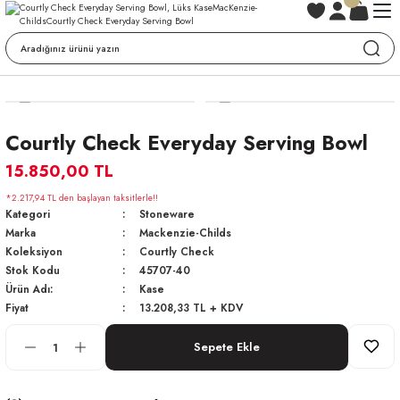
Courtly Check Everyday Serving Bowl
15.850,00 TL
*2.217,94 TL den başlayan taksitlerle!!
Kategori
Stoneware
Marka
Mackenzie-Childs
Koleksiyon
Courtly Check
Stok Kodu
45707-40
Ürün Adı:
Kase
Fiyat
13.208,33 TL + KDV
Sepete Ekle