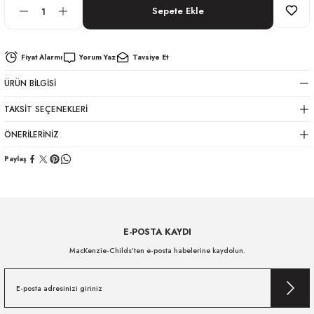
Sepete Ekle
Fiyat Alarmı
Yorum Yaz
Tavsiye Et
ÜRÜN BILGISI
TAKSIT SEÇENEKLERI
ÖNERILERINIZ
Paylaş
E-POSTA KAYDI
MacKenzie-Childs’ten e-posta habelerine kaydolun.