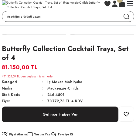
Butterfly Collection Cocktail Trays, Set
of 4
81.150,00 TL
*11.355,59 TL den başlayan taksitlerle!!
Kategori
İç Mekan Mobilyalar
Marka
Mackenzie-Childs
Stok Kodu
246-4501
Fiyat
73.772,73 TL + KDV
Gelince Haber Ver
Fiyat Alarmı
Yorum Yaz
Tavsiye Et