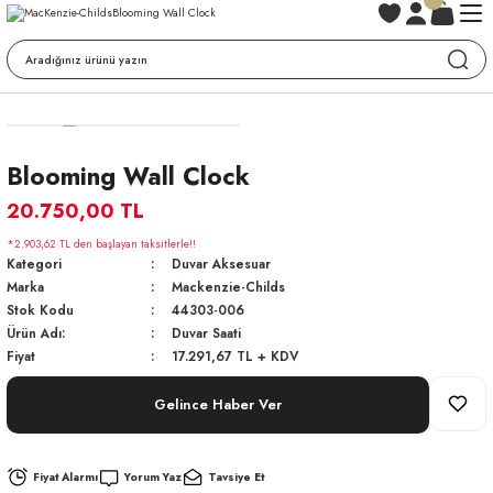
Blooming Wall Clock
20.750,00 TL
*2.903,62 TL den başlayan taksitlerle!!
Kategori
Duvar Aksesuar
Marka
Mackenzie-Childs
Stok Kodu
44303-006
Ürün Adı:
Duvar Saati
Fiyat
17.291,67 TL + KDV
Gelince Haber Ver
Fiyat Alarmı
Yorum Yaz
Tavsiye Et