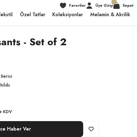
Favoriler
Üye Girişi
Sepet
ekstil
Özel Tatlar
Koleksiyonlar
Melamin & Akrilik
nts - Set of 2
 Serisi
hilds
 + KDV
nce Haber Ver