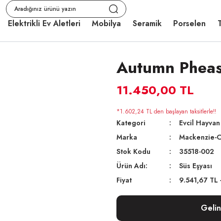
Elektrikli Ev Aletleri
Mobilya
Seramik
Porselen
T
Autumn Pheasa
11.450,00 TL
*1.602,24 TL den başlayan taksitlerle!!
Kategori
Evcil Hayvan
Marka
Mackenzie-C
Stok Kodu
35518-002
Ürün Adı:
Süs Eşyası
Fiyat
9.541,67 TL
Geli